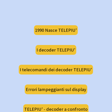
1990 Nasce TELEPIU'
I decoder TELEPIU'
I telecomandi dei decoder TELEPIU'
Errori lampeggianti sul display
TELEPIU' - decoder a confronto