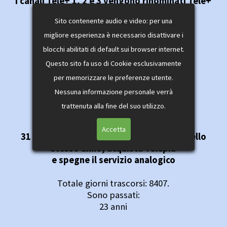
I canali Tele+ 1, 2 e 3 vengono rinominati Tele+
Bianco, Nero, e Vetrina D+
Sito contenente audio e video: per una
Totale giorni trascorsi: 10597.
migliore esperienza è necessario disattivare i
Sono passati:
blocchi abilitati di default sui browser internet.
29 anni
Questo sito fa uso di Cookie esclusivamente
per memorizzare le preferenze utente.
Nessuna informazione personale verrà
trattenuta alla fine del suo utilizzo.
Accetta
31 luglio 2003: SKY Italia, nata a marzo dello
stesso anno, acquista Telepiù
e spegne il servizio analogico
Totale giorni trascorsi: 8407.
Sono passati:
23 anni