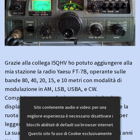
Grazie alla collega I5QHV ho potuto aggiungere alla
mia stazione la radio Yaesu FT-7B, operante sulle
bande 80, 40, 20, 15, e 10 metri con modalità di
modulazione in AM, LSB, USBA, e CW.
Completamente analogica, non possiede alcun
display digitale, ed il VFO si comanda mediante la
Sito contenente audio e video: per una
ruota nera centrale con due ruote serigrafate per
migliore esperienza è necessario disattivare i
leggere la frequenza di riferimento.
blocchi abilitati di default sui browser internet.
La sua potenza massima è di 50 Watt, che negli anni
Questo sito fa uso di Cookie esclusivamente