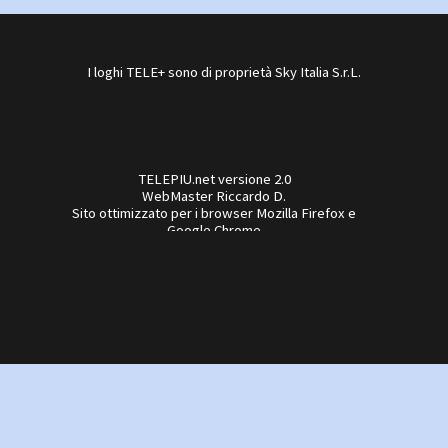
I loghi TELE+ sono di proprietà Sky Italia S.r.L.
TELEPIU.net versione 2.0
WebMaster Riccardo D.
Sito ottimizzato per i browser Mozilla Firefox e
Google Chrome