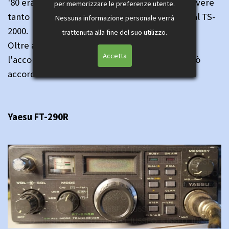
'80 erano tantissimi, e nonostante l'età fa muovere
per memorizzare le preferenze utente.
tanto la lancetta dell'amperometro, rispetto al TS-
Nessuna informazione personale verrà
2000.
trattenuta alla fine del suo utilizzo.
Oltre alla radio la collega mi ha fornito anche
Accetta
l'accordatore di antenna Yaesu FC-700, che può
accordare sino a 250 Ohm.
Yaesu FT-290R